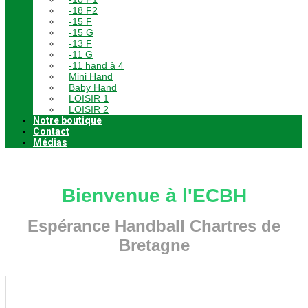
-18 F2
-15 F
-15 G
-13 F
-11 G
-11 hand à 4
Mini Hand
Baby Hand
LOISIR 1
LOISIR 2
Notre boutique
Contact
Médias
Bienvenue à l'ECBH
Espérance Handball Chartres de
Bretagne