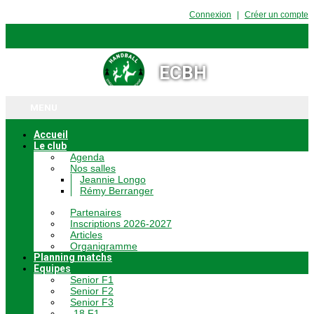
Connexion
Créer un compte
ECBH
MENU
Accueil
Le club
Agenda
Nos salles
Jeannie Longo
Rémy Berranger
Partenaires
Inscriptions 2026-2027
Articles
Organigramme
Planning matchs
Equipes
Senior F1
Senior F2
Senior F3
-18 F1