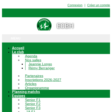
Connexion
Créer un compte
ECBH
MENU
Accueil
Le club
Agenda
Nos salles
Jeannie Longo
Rémy Berranger
Partenaires
Inscriptions 2026-2027
Articles
Organigramme
Planning matchs
Equipes
Senior F1
Senior F2
Senior F3
-18 F1