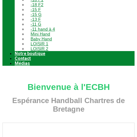
-18 F2
-15 F
-15 G
-13 F
-11 G
-11 hand à 4
Mini Hand
Baby Hand
LOISIR 1
LOISIR 2
Notre boutique
Contact
Médias
Bienvenue à l'ECBH
Espérance Handball Chartres de
Bretagne