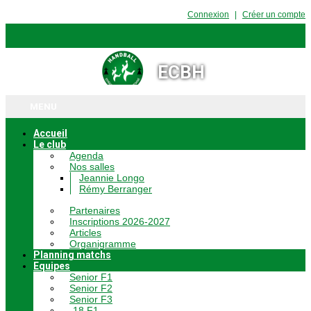
Connexion
Créer un compte
ECBH
MENU
Accueil
Le club
Agenda
Nos salles
Jeannie Longo
Rémy Berranger
Partenaires
Inscriptions 2026-2027
Articles
Organigramme
Planning matchs
Equipes
Senior F1
Senior F2
Senior F3
-18 F1