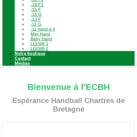
-18 F2
-15 F
-15 G
-13 F
-11 G
-11 hand à 4
Mini Hand
Baby Hand
LOISIR 1
LOISIR 2
Notre boutique
Contact
Médias
Bienvenue à l'ECBH
Espérance Handball Chartres de
Bretagne